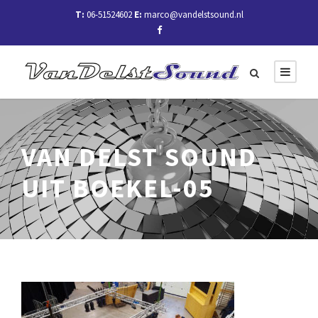
T:
06-51524602
E:
marco@vandelstsound.nl
VAN DELST SOUND
UIT BOEKEL-05