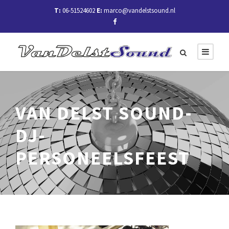
T:
06-51524602
E:
marco@vandelstsound.nl
VAN DELST SOUND-
DJ-
PERSONEELSFEEST